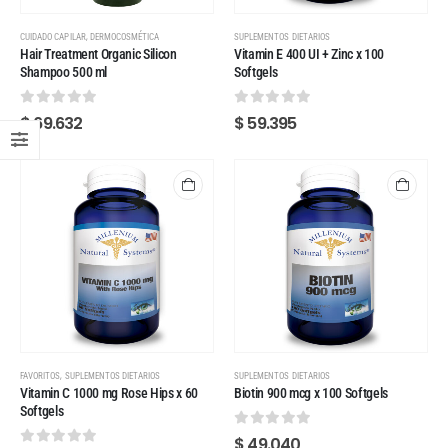
,
CUIDADO CAPILAR
DERMOCOSMÉTICA
SUPLEMENTOS DIETARIOS
Hair Treatment Organic Silicon
Vitamin E 400 UI + Zinc x 100
Shampoo 500 ml
Softgels
0
out of 5
0
out of 5
$
69.632
$
59.395
,
FAVORITOS
SUPLEMENTOS DIETARIOS
SUPLEMENTOS DIETARIOS
Vitamin C 1000 mg Rose Hips x 60
Biotin 900 mcg x 100 Softgels
Softgels
0
out of 5
$
49.040