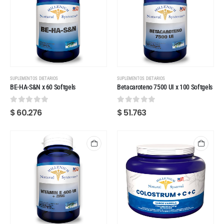
SUPLEMENTOS DIETARIOS
SUPLEMENTOS DIETARIOS
BE-HA-S&N x 60 Softgels
Betacaroteno 7500 UI x 100 Softgels
0
out of 5
0
out of 5
$
60.276
$
51.763