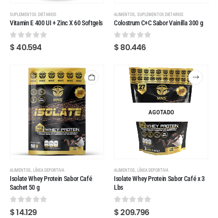
,
SUPLEMENTOS DIETARIOS
ALIMENTOS
SUPLEMENTOS DIETARIOS
Vitamin E 400 UI + Zinc X 60 Softgels
Colostrum C+C Sabor Vainilla 300 g
0
out of 5
0
out of 5
$
40.594
$
80.446
AGOTADO
,
,
ALIMENTOS
LÍNEA DEPORTIVA
ALIMENTOS
LÍNEA DEPORTIVA
Isolate Whey Protein Sabor Café
Isolate Whey Protein Sabor Café x 3
Sachet 50 g
Lbs
0
out of 5
0
out of 5
$
14.129
$
209.796