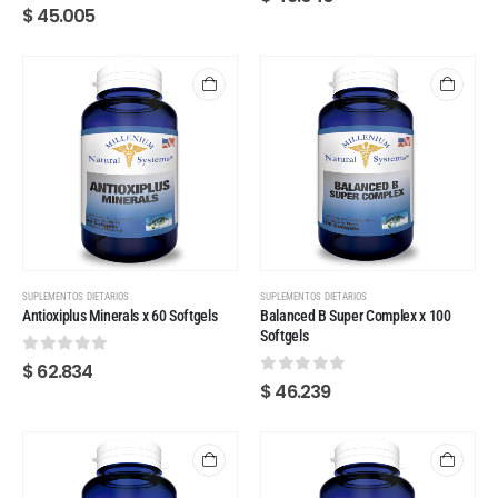
0
out of 5
$
45.005
SUPLEMENTOS DIETARIOS
SUPLEMENTOS DIETARIOS
Antioxiplus Minerals x 60 Softgels
Balanced B Super Complex x 100
Softgels
0
out of 5
$
62.834
0
out of 5
$
46.239