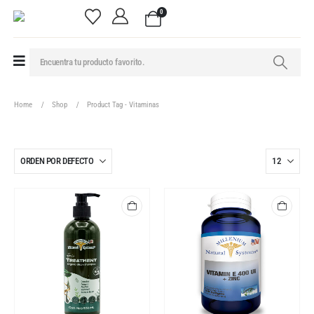
0
Home
Shop
Product Tag -
Vitaminas