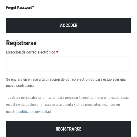
Forgot Password?
ACCEDER
Registrarse
Dirección de correo electrónico
*
Se enviará un enlace a tu dirección de correo electrónico para establecer una
nueva contraseña.
Tus datos personales se utilizarán para procesar tu pedido, mejorar tu experiencia
en esta web, gestionar el acceso a tu cuenta y otros propósitos descritos en
nuestra
política de privacidad
.
REGISTRARSE