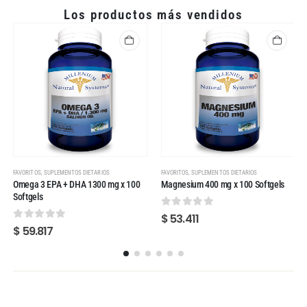
Los productos más vendidos
,
,
FAVORITOS
SUPLEMENTOS DIETARIOS
FAVORITOS
SUPLEMENTOS DIETARIOS
Omega 3 EPA + DHA 1300 mg x 100
Magnesium 400 mg x 100 Softgels
Softgels
0
out of 5
$
53.411
0
out of 5
$
59.817