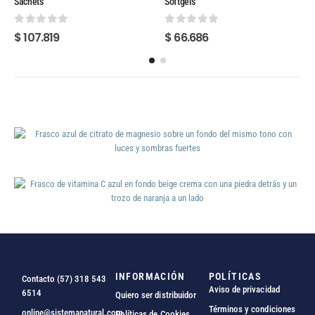
Sachets
Softgels
0
out of 5
0
out of 5
$
107.819
$
66.686
INFORMACIÓN
POLÍTICAS
Contacto (57) 318 543
Aviso de privacidad
6514
Quiero ser distribuidor
Términos y condiciones
online@sistemanatural.com
Políticas de Cookies