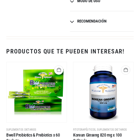
MODO DE USO
RECOMENDACIÓN
PRODUCTOS QUE TE PUEDEN INTERESAR!
,
SUPLEMENTOS DIETARIOS
FITOTERAPÉUTICOS
SUPLEMENTOS DIETARIOS
Bwell Probiotics & Prebiotics x 60
Korean Ginseng 820 mg x 100