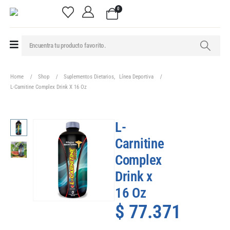
0
Home
Shop
Suplementos Dietarios
,
Línea Deportiva
L-Carnitine Complex Drink X 16 Oz
L-
Carnitine
Complex
Drink x
16 Oz
$
77.371