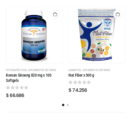
,
,
FITOTERAPÉUTICOS
SUPLEMENTOS DIETARIOS
ALIMENTOS
SUPLEMENTOS DIETARIOS
Korean Ginseng 820 mg x 100
Nat Fiber x 500 g
Softgels
0
out of 5
$
74.256
0
out of 5
$
66.686