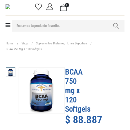
0
Home
Shop
Suplementos Dietarios
,
Línea Deportiva
BCAA 750 Mg X 120 Softgels
BCAA
750
mg x
120
Softgels
$
88.887