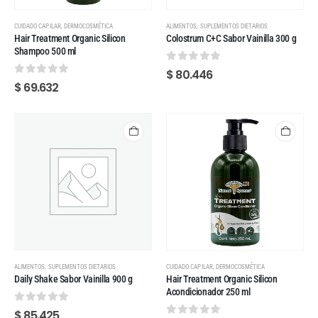
,
,
CUIDADO CAPILAR
DERMOCOSMÉTICA
ALIMENTOS
SUPLEMENTOS DIETARIOS
Hair Treatment Organic Silicon
Colostrum C+C Sabor Vainilla 300 g
Shampoo 500 ml
0
out of 5
$
80.446
0
out of 5
$
69.632
,
,
ALIMENTOS
SUPLEMENTOS DIETARIOS
CUIDADO CAPILAR
DERMOCOSMÉTICA
Daily Shake Sabor Vainilla 900 g
Hair Treatment Organic Silicon
Acondicionador 250 ml
0
out of 5
$
85.425