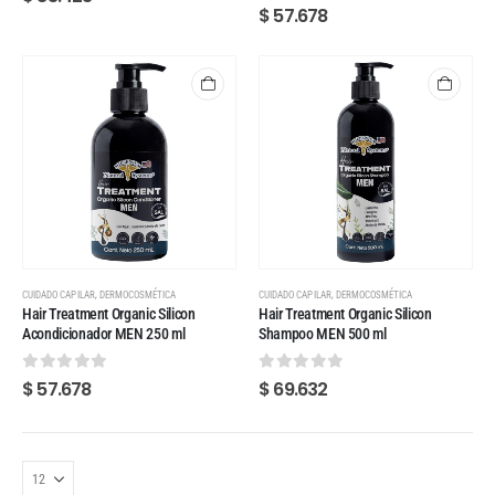
0
out of 5
$
57.678
,
,
CUIDADO CAPILAR
DERMOCOSMÉTICA
CUIDADO CAPILAR
DERMOCOSMÉTICA
Hair Treatment Organic Silicon
Hair Treatment Organic Silicon
Acondicionador MEN 250 ml
Shampoo MEN 500 ml
0
out of 5
0
out of 5
$
57.678
$
69.632