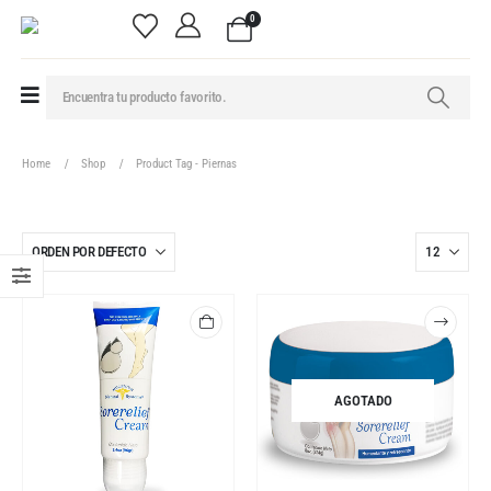
0
Home
Shop
Product Tag -
Piernas
AGOTADO