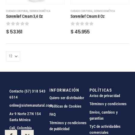
,
,
CUIDADO CORPORAL
DERMOCOSMÉTICA
CUIDADO CORPORAL
DERMOCOSMÉTICA
Sorerelief Cream 3,4 Oz
Sorerelief Cream 8 Oz
0
out of 5
0
out of 5
$
53.161
$
45.955
INFORMACIÓN
POLÍTICAS
Contacto (57) 318 543
Aviso de privacidad
6514
Quiero ser distribuidor
Términos y condiciones
online@sistemanatural.com
Políticas de Cookies
Envíos, cambios y
Av 9 Norte 27N 154
FAQ
garantías
Santa Mónica
Términos y condiciones
TyC de actividaddes
Cali, Colombia
de publicidad
comerciales