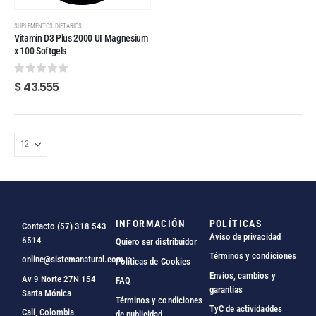
SUPLEMENTOS DIETARIOS
Vitamin D3 Plus 2000 UI Magnesium
x 100 Softgels
0
out of 5
$
43.555
INFORMACIÓN
POLÍTICAS
Contacto (57) 318 543
Aviso de privacidad
6514
Quiero ser distribuidor
Términos y condiciones
online@sistemanatural.com
Políticas de Cookies
Envíos, cambios y
Av 9 Norte 27N 154
FAQ
garantías
Santa Mónica
Términos y condiciones
TyC de actividaddes
Cali, Colombia
de publicidad