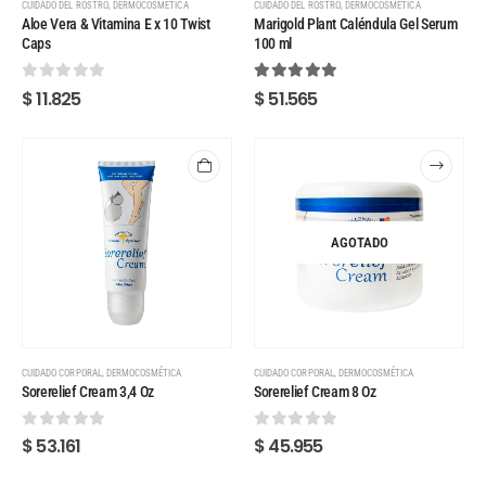
,
,
CUIDADO DEL ROSTRO
DERMOCOSMÉTICA
CUIDADO DEL ROSTRO
DERMOCOSMÉTICA
Aloe Vera & Vitamina E x 10 Twist
Marigold Plant Caléndula Gel Serum
Caps
100 ml
0
out of 5
5.00
out of 5
$
11.825
$
51.565
AGOTADO
,
,
CUIDADO CORPORAL
DERMOCOSMÉTICA
CUIDADO CORPORAL
DERMOCOSMÉTICA
Sorerelief Cream 3,4 Oz
Sorerelief Cream 8 Oz
0
out of 5
0
out of 5
$
53.161
$
45.955