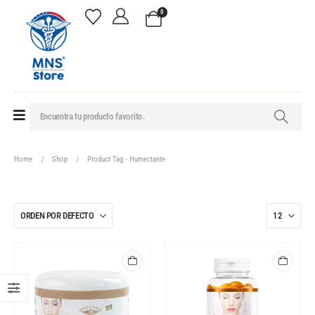
0
Home
Shop
Product Tag -
Humectante