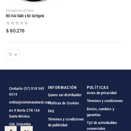
SUPLEMENTOS DIETARIOS
BE-HA-S&N x 60 Softgels
0
out of 5
$
60.276
INFORMACIÓN
POLÍTICAS
Contacto (57) 318 543
Aviso de privacidad
6514
Quiero ser distribuidor
Términos y condiciones
online@sistemanatural.com
Políticas de Cookies
Envíos, cambios y
Av 9 Norte 27N 154
FAQ
garantías
Santa Mónica
Términos y condiciones
TyC de actividaddes
Cali, Colombia
de publicidad
comerciales