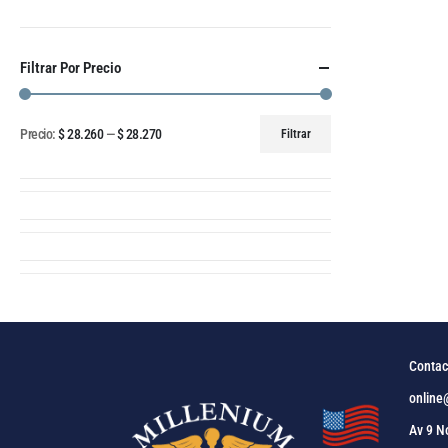
Filtrar Por Precio
Precio:
$ 28.260
—
$ 28.270
Filtrar
Contac
online
Av 9 N