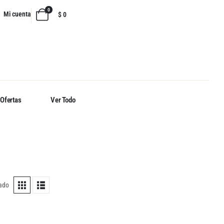
0
Mi cuenta
$
0
Ofertas
Ver Todo
tado