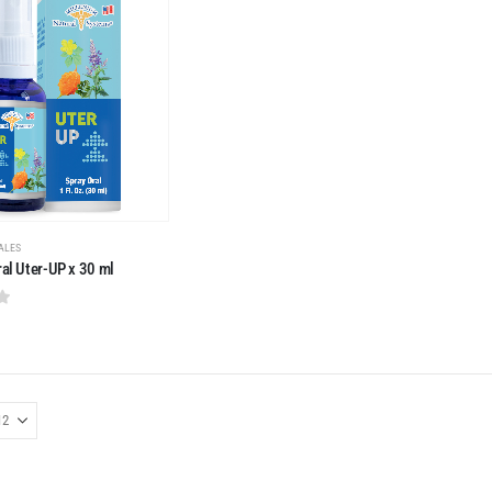
ALES
ral Uter-UP x 30 ml
 5