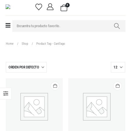
0
Home
Shop
Product Tag -
Cartílago