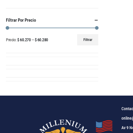
Filtrar Por Precio
Precio:
$ 60.270
—
$ 60.280
Filtrar
Contac
online
Av 9 N