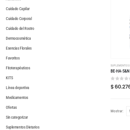
Cuidado Capilar
Cuidado Corporal
Cuidado del Rostro
Dermocosmética
Esencias Florales
Favoritos
SUPLEMENTOS 
Fitoterapéuticos
BE-HA-S&N 
KITS
0
out of
$
60.27
Línea deportiva
Medicamentos
Ofertas
Mostrar:
Sin categorizar
Suplementos Dietarios