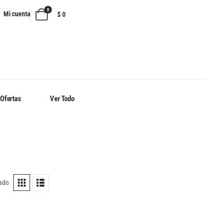
0
Mi cuenta
$
0
Ofertas
Ver Todo
tado