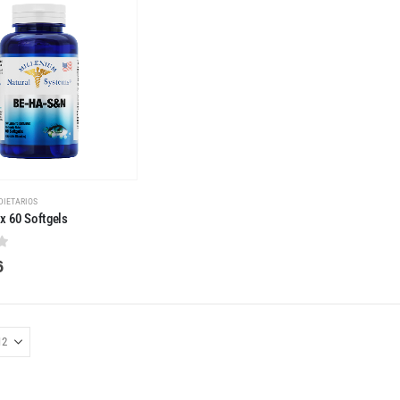
DIETARIOS
x 60 Softgels
 5
6