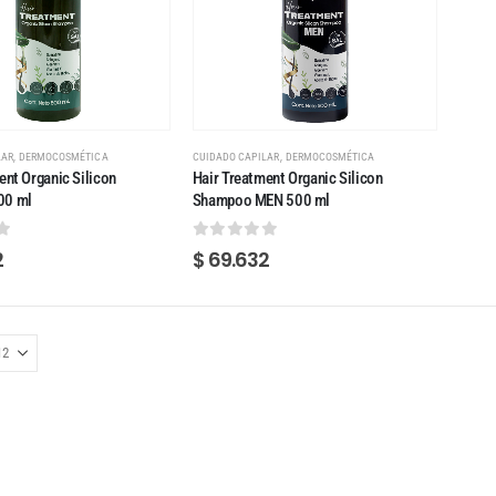
,
,
LAR
DERMOCOSMÉTICA
CUIDADO CAPILAR
DERMOCOSMÉTICA
ent Organic Silicon
Hair Treatment Organic Silicon
00 ml
Shampoo MEN 500 ml
 5
0
out of 5
2
$
69.632