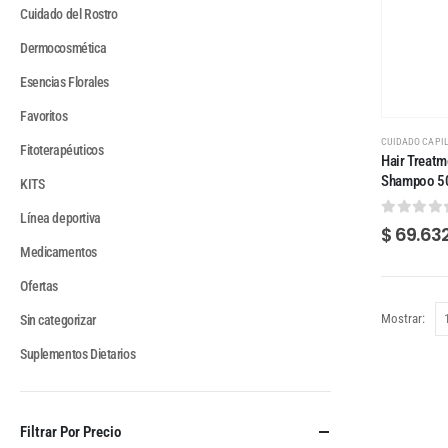
Cuidado del Rostro
Dermocosmética
Esencias Florales
Favoritos
CUIDADO CAPI
Fitoterapéuticos
Hair Treatm
Shampoo 5
KITS
Línea deportiva
0
out of
$
69.63
Medicamentos
Ofertas
Mostrar:
Sin categorizar
Suplementos Dietarios
Filtrar Por Precio