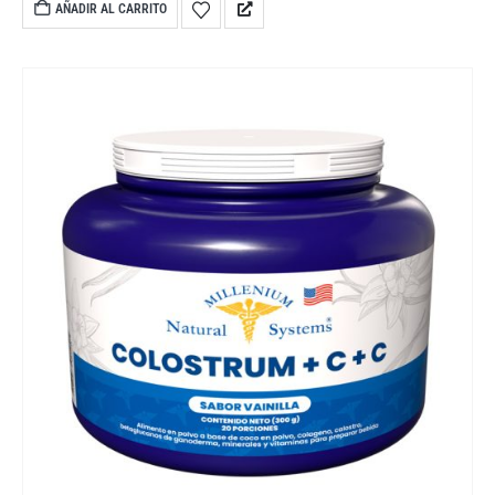
Libre de sal.
• Ideal para cabello natural, teñido, alisado o
AÑADIR AL CARRITO
expuesto a herramientas de calor.
• Enriquecido con
silicio orgánico, queratina, colágeno, aloe vera, aceite de
ricino, vitamina E, aminoácidos y complejo
multivitamínico.
• Ayuda a controlar el frizz, mejorar la
elasticidad y aportar mayor manejabilidad.
• Deja el
cabello suave, brillante y fácil de peinar.
• Apto para todo
tipo de cabello femenino.