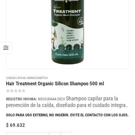
CUIDADO CAPILAR
,
DERMOCOSMÉTICA
Hair Treatment Organic Silicon Shampoo 500 ml
0
out of 5
Shampoo capilar para la
REGISTRO INVIMA:
NSOC43444-25CO
prevención de la caída, diseñado para el cuidado integral
del cabello femenino. Su fórmula ayuda a fortalecer,
SOLO PARA USO EXTERNO, NO INGERIR. EVITE EL CONTACTO CON LOS OJOS.
hidratar y mantener el cabello con una apariencia
saludable.
• Fortalece, repara e hidrata la fibra capilar.
•
$
69.632
Ayuda a restaurar brillo, suavidad y vitalidad del cabello.
•