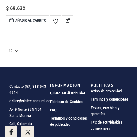
hidratar y mantener el cabello con una apariencia
saludable.
• Fortalece, repara e hidrata la fibra capilar.
•
$
69.632
Ayuda a mejorar la resistencia, el brillo y la vitalidad del
cabello.
• Libre de sal.
• Ideal para cabello natural, teñido
AÑADIR AL CARRITO
o expuesto a herramientas de calor.
• Enriquecido con
silicio orgánico, queratina, colágeno, aloe vera, aceite de
ricino, vitamina E, aminoácidos y complejo
multivitamínico.
• Ayuda a controlar el frizz y mejorar la
manejabilidad del cabello.
• Aporta mayor cuerpo y
apariencia más densa.
• Apto para todo tipo de cabello
masculino.
INFORMACIÓN
POLÍTICAS
Contacto (57) 318 543
Aviso de privacidad
6514
Quiero ser distribuidor
Términos y condiciones
online@sistemanatural.com
Políticas de Cookies
Envíos, cambios y
Av 9 Norte 27N 154
FAQ
garantías
Santa Mónica
Términos y condiciones
TyC de actividaddes
Cali, Colombia
de publicidad
comerciales