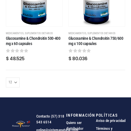
,
,
MEDICAMENTOS
SUPLEMENTOS DIETARIOS
MEDICAMENTOS
SUPLEMENTOS DIETARIOS
Glucosamine & Chondroitin 500-400
Glucosamine & Chondroitin 750/600
mg x 60 capsules
mg x 100 capsules
0
out of 5
0
out of 5
$
48.525
$
80.036
INFORMACIÓN
POLÍTICAS
Contacto (57) 318
Aviso de privacidad
543 6514
Quiero ser
distribuidor
Términos y
online@sistemanatural.com