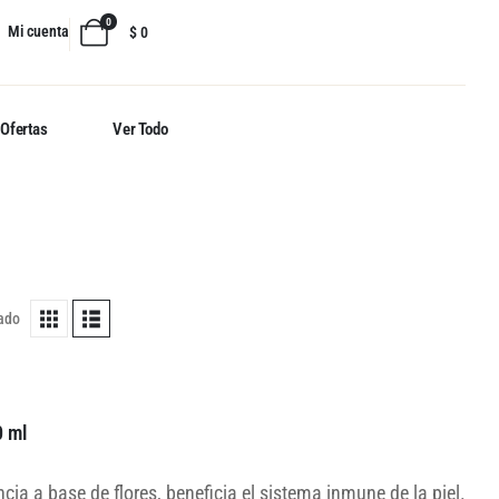
0
Mi cuenta
$
0
Ofertas
Ver Todo
tado
0 ml
cia a base de flores, beneficia el sistema inmune de la piel.