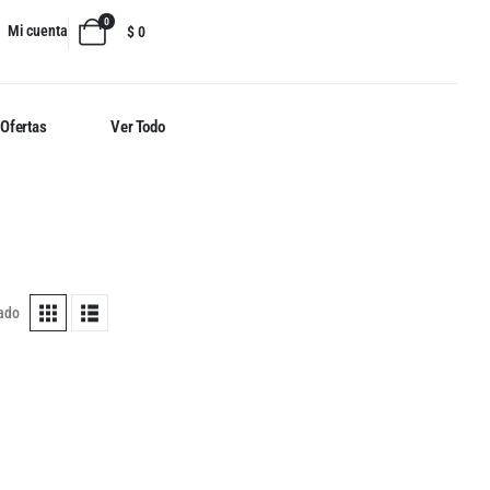
0
Mi cuenta
$
0
Ofertas
Ver Todo
tado