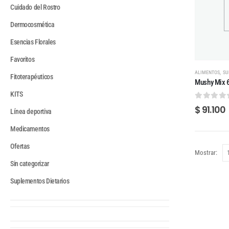
Cuidado del Rostro
Dermocosmética
Esencias Florales
Favoritos
,
ALIMENTOS
SU
Fitoterapéuticos
Mushy Mix 
KITS
0
out of
$
91.100
Línea deportiva
Medicamentos
Ofertas
Mostrar:
Sin categorizar
Suplementos Dietarios