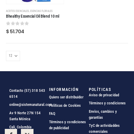
,
ACEITES ESENCIALES
ESENCIAS FLORALES
Bhealthy Essencial Oil Blend 10 ml
0
out of 5
$
51.704
INFORMACIÓN
POLÍTICAS
Contacto (57) 318 543
Aviso de privacidad
6514
Quiero ser distribuidor
Términos y condiciones
online@sistemanatural.com
Políticas de Cookies
Envíos, cambios y
Av 9 Norte 27N 154
FAQ
garantías
Santa Mónica
Términos y condiciones
TyC de actividaddes
Cali, Colombia
de publicidad
comerciales