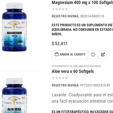
Magnesium 400 mg x 100 Softgel
0
out of 5
REGISTRO INVIMA:
SD2014-0003110
ESTE PRODUCTO ES UN SUPLEMENTO DIE
EQUILIBRADA. NO CONSUMIR EN ESTADO
NIÑOS.
$
53.411
AÑADIR AL CARRITO
FITOTERAPÉUTICOS
,
SUPLEMENTOS DIETARIOS
Aloe vera x 60 Softgels
0
out of 5
REGISTRO INVIMA:
PFT2021-0001610-R1
Laxante. Coadyuvante para el est
una fácil evacuación intestinal co
ES UN FITOTERAPÉUTICO. NO EXCEDER S