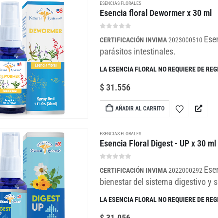
ESENCIAS FLORALES
Esencia floral Dewormer x 30 ml
0
out of 5
Esen
CERTIFICACIÓN INVIMA
2023000510
parásitos intestinales.
LA ESENCIA FLORAL NO REQUIERE DE REG
$
31.556
AÑADIR AL CARRITO
ESENCIAS FLORALES
Esencia Floral Digest - UP x 30 ml
0
out of 5
Esen
CERTIFICACIÓN INVIMA
2022000292
bienestar del sistema digestivo y 
LA ESENCIA FLORAL NO REQUIERE DE REG
$
31.056