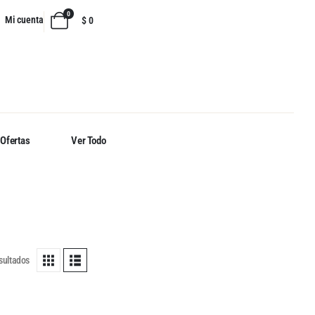
0
Mi cuenta
$
0
Ofertas
Ver Todo
sultados