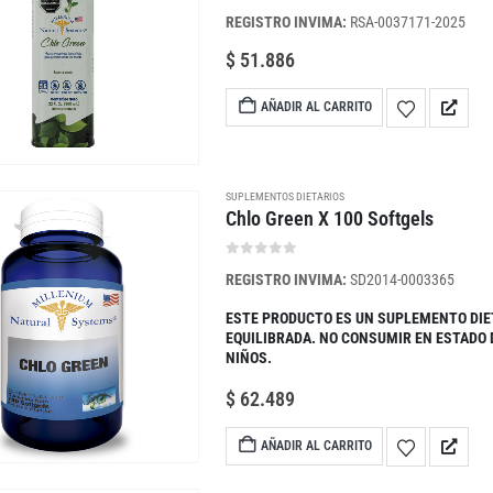
0
out of 5
REGISTRO INVIMA:
RSA-0037171-2025
$
51.886
AÑADIR AL CARRITO
SUPLEMENTOS DIETARIOS
Chlo Green X 100 Softgels
0
out of 5
REGISTRO INVIMA:
SD2014-0003365
ESTE PRODUCTO ES UN SUPLEMENTO DIE
EQUILIBRADA. NO CONSUMIR EN ESTADO
NIÑOS.
$
62.489
AÑADIR AL CARRITO