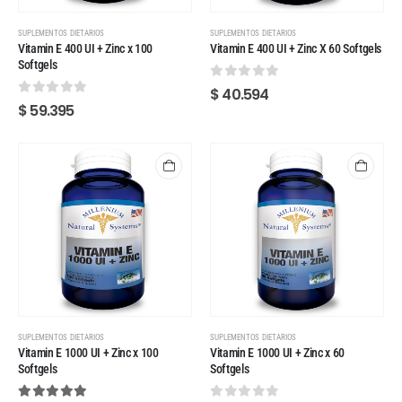
SUPLEMENTOS DIETARIOS
SUPLEMENTOS DIETARIOS
Vitamin E 400 UI + Zinc x 100
Vitamin E 400 UI + Zinc X 60 Softgels
Softgels
0
out of 5
$
40.594
0
out of 5
$
59.395
SUPLEMENTOS DIETARIOS
SUPLEMENTOS DIETARIOS
Vitamin E 1000 UI + Zinc x 100
Vitamin E 1000 UI + Zinc x 60
Softgels
Softgels