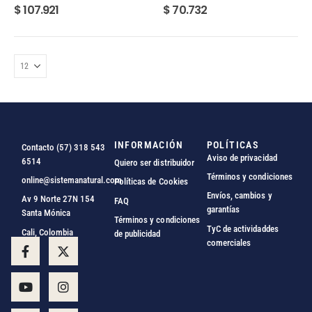
5.00
out of 5
0
out of 5
$
107.921
$
70.732
INFORMACIÓN
POLÍTICAS
Contacto (57) 318 543
Aviso de privacidad
6514
Quiero ser distribuidor
Términos y condiciones
online@sistemanatural.com
Políticas de Cookies
Envíos, cambios y
Av 9 Norte 27N 154
FAQ
garantías
Santa Mónica
Términos y condiciones
TyC de actividaddes
Cali, Colombia
de publicidad
comerciales