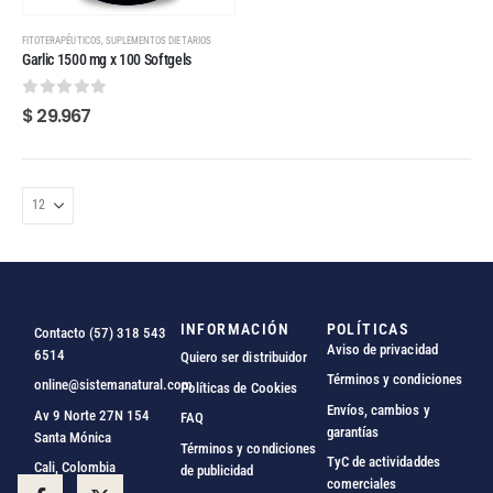
,
FITOTERAPÉUTICOS
SUPLEMENTOS DIETARIOS
Garlic 1500 mg x 100 Softgels
0
out of 5
$
29.967
INFORMACIÓN
POLÍTICAS
Contacto (57) 318 543
Aviso de privacidad
6514
Quiero ser distribuidor
Términos y condiciones
online@sistemanatural.com
Políticas de Cookies
Envíos, cambios y
Av 9 Norte 27N 154
FAQ
garantías
Santa Mónica
Términos y condiciones
TyC de actividaddes
Cali, Colombia
de publicidad
comerciales