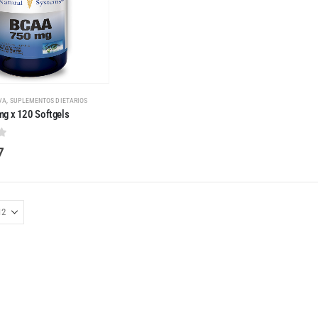
,
VA
SUPLEMENTOS DIETARIOS
g x 120 Softgels
 5
7