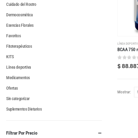
Cuidado del Rostro
Dermocosmética
Esencias Florales
Favoritos
LÍNEA DEPORTI
Fitoterapéuticos
BCAA 750 m
KITS
0
out of
$
88.88
Línea deportiva
Medicamentos
Ofertas
Mostrar:
Sin categorizar
Suplementos Dietarios
Filtrar Por Precio