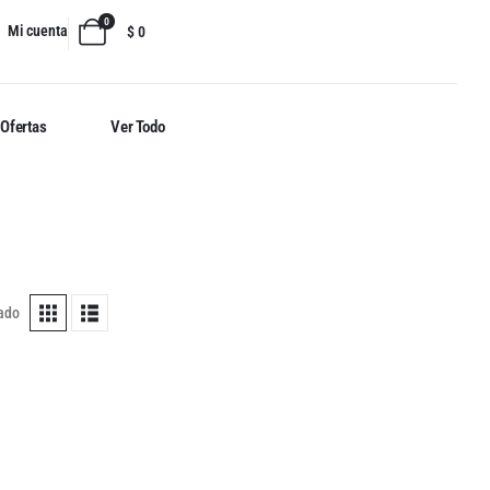
0
Mi cuenta
$
0
Ofertas
Ver Todo
tado