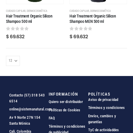
,
,
CUIDADO CAPILAR
DERMOCOSMÉTICA
CUIDADO CAPILAR
DERMOCOSMÉTICA
Hair Treatment Organic Silicon
Hair Treatment Organic Silicon
Shampoo 500 ml
Shampoo MEN 500 ml
0
out of 5
0
out of 5
$
69.632
$
69.632
INFORMACIÓN
POLÍTICAS
Contacto (57) 318 543
Aviso de privacidad
6514
Quiero ser distribuidor
Términos y condiciones
online@sistemanatural.com
Políticas de Cookies
Envíos, cambios y
Av 9 Norte 27N 154
FAQ
garantías
Santa Mónica
Términos y condiciones
TyC de actividaddes
Cali, Colombia
de publicidad