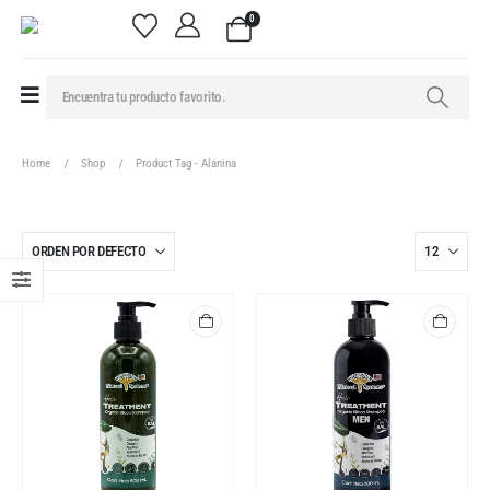
0
Home
Shop
Product Tag -
Alanina