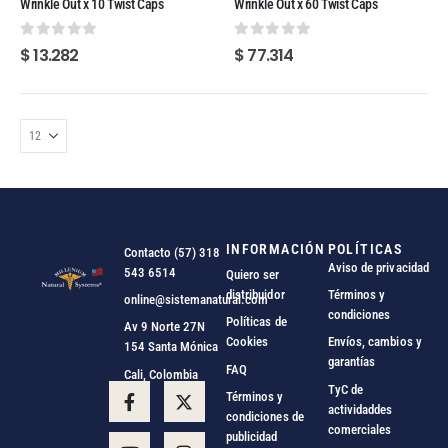
Wrinkle Out x 10 Twist Caps
Wrinkle Out x 60 Twist Caps
0
out of 5
0
out of 5
$
13.282
$
77.314
INFORMACIÓN
POLÍTICAS
Contacto (57) 318
Aviso de privacidad
543 6514
Quiero ser
distribuidor
Términos y
online@sistemanatural.com
condiciones
Políticas de
Av 9 Norte 27N
Cookies
Envíos, cambios y
154 Santa Mónica
garantías
FAQ
Cali, Colombia
TyC de
Términos y
actividaddes
condiciones de
comerciales
publicidad