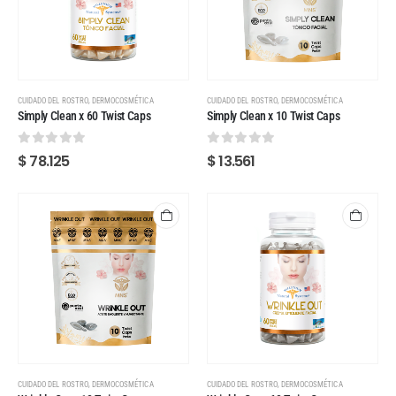
,
,
CUIDADO DEL ROSTRO
DERMOCOSMÉTICA
CUIDADO DEL ROSTRO
DERMOCOSMÉTICA
Simply Clean x 60 Twist Caps
Simply Clean x 10 Twist Caps
0
out of 5
0
out of 5
$
78.125
$
13.561
,
,
CUIDADO DEL ROSTRO
DERMOCOSMÉTICA
CUIDADO DEL ROSTRO
DERMOCOSMÉTICA