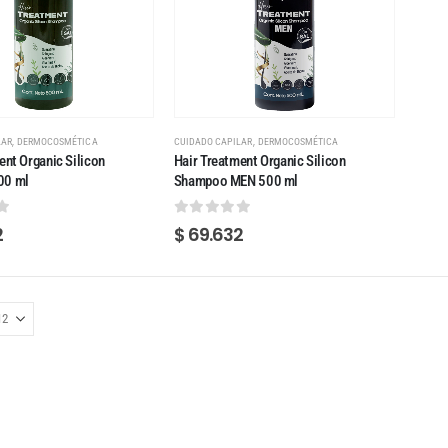
,
,
LAR
DERMOCOSMÉTICA
CUIDADO CAPILAR
DERMOCOSMÉTICA
ent Organic Silicon
Hair Treatment Organic Silicon
00 ml
Shampoo MEN 500 ml
 5
0
out of 5
2
$
69.632