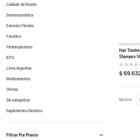
Cuidado del Rostro
Dermocosmética
Esencias Florales
Favoritos
CUIDADO CAPI
Fitoterapéuticos
Hair Treatm
Shampoo 5
KITS
Línea deportiva
0
out of
$
69.63
Medicamentos
Ofertas
Mostrar:
Sin categorizar
Suplementos Dietarios
Filtrar Por Precio