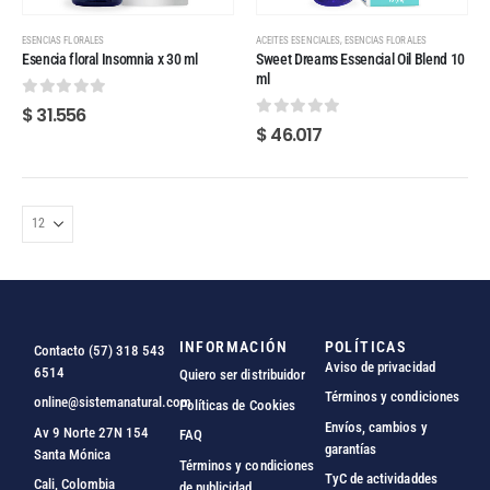
,
ESENCIAS FLORALES
ACEITES ESENCIALES
ESENCIAS FLORALES
Esencia floral Insomnia x 30 ml
Sweet Dreams Essencial Oil Blend 10
ml
0
out of 5
$
31.556
0
out of 5
$
46.017
INFORMACIÓN
POLÍTICAS
Contacto (57) 318 543
Aviso de privacidad
6514
Quiero ser distribuidor
Términos y condiciones
online@sistemanatural.com
Políticas de Cookies
Envíos, cambios y
Av 9 Norte 27N 154
FAQ
garantías
Santa Mónica
Términos y condiciones
TyC de actividaddes
Cali, Colombia
de publicidad