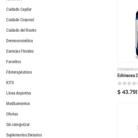
Cuidado Capilar
Cuidado Corporal
Cuidado del Rostro
Dermocosmética
Esencias Florales
Favoritos
FITOTERAPÉUT
Fitoterapéuticos
Echinacea 2
KITS
0
out of
$
43.791
Línea deportiva
Medicamentos
Ofertas
Sin categorizar
Suplementos Dietarios