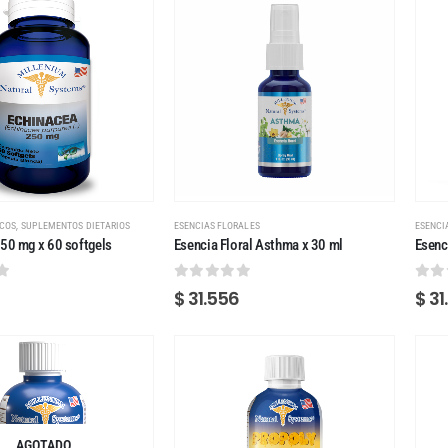
,
ICOS
SUPLEMENTOS DIETARIOS
ESENCIAS FLORALES
ESENCI
50 mg x 60 softgels
Esencia Floral Asthma x 30 ml
Esenc
 5
0
out of 5
0
ou
$
31.556
$
31
AGOTADO