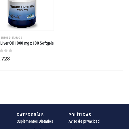
ENTOS DIETARIOS
 Liver Oil 1000 mg x 100 Softgels
t of 5
.723
CATEGORÍAS
POLÍTICAS
Suplementos Dietarios
Aviso de privacidad
r