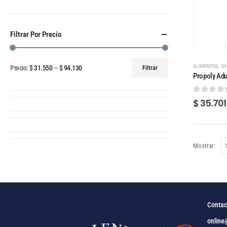
Filtrar Por Precio
,
ALIMENTOS
SU
Precio:
$ 31.550
—
$ 94.130
Filtrar
Propoly Adu
0
out of
$
35.701
Mostrar:
Contac
online