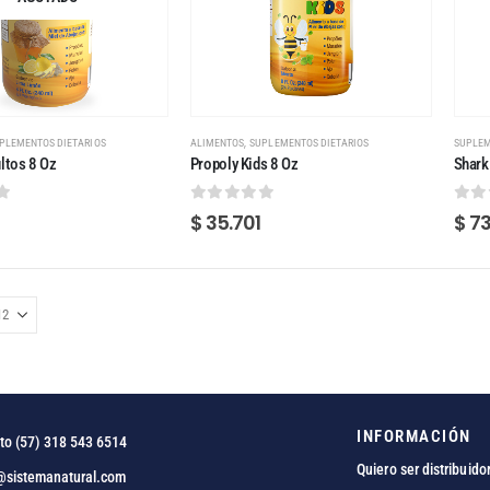
,
PLEMENTOS DIETARIOS
ALIMENTOS
SUPLEMENTOS DIETARIOS
SUPLEM
ltos 8 Oz
Propoly Kids 8 Oz
Shark
 5
0
out of 5
0
ou
$
35.701
$
73
INFORMACIÓN
to (57) 318 543 6514
Quiero ser distribuido
@sistemanatural.com