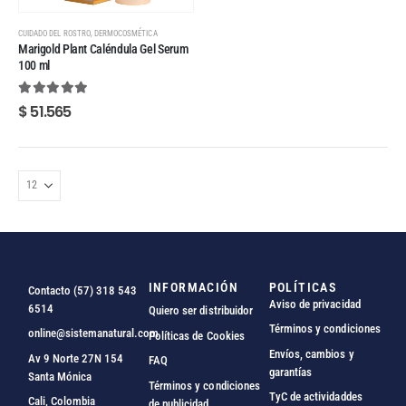
,
CUIDADO DEL ROSTRO
DERMOCOSMÉTICA
Marigold Plant Caléndula Gel Serum
100 ml
5.00
out of 5
$
51.565
INFORMACIÓN
POLÍTICAS
Contacto (57) 318 543
Aviso de privacidad
6514
Quiero ser distribuidor
Términos y condiciones
online@sistemanatural.com
Políticas de Cookies
Envíos, cambios y
Av 9 Norte 27N 154
FAQ
garantías
Santa Mónica
Términos y condiciones
TyC de actividaddes
Cali, Colombia
de publicidad