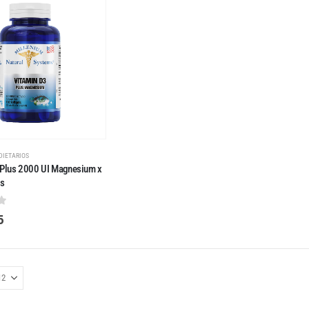
DIETARIOS
 Plus 2000 UI Magnesium x
ls
 5
5