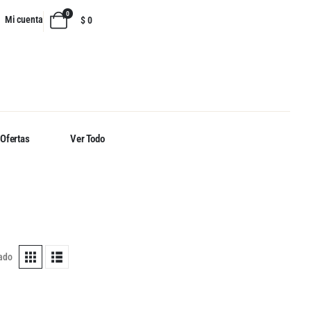
0
Mi cuenta
$
0
Ofertas
Ver Todo
tado