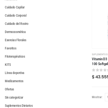
Cuidado Capilar
Cuidado Corporal
Cuidado del Rostro
Dermocosmética
Esencias Florales
Favoritos
SUPLEMENTOS 
Fitoterapéuticos
Vitamin D3
100 Softge
KITS
Línea deportiva
0
out of
$
43.55
Medicamentos
Ofertas
Mostrar:
Sin categorizar
Suplementos Dietarios