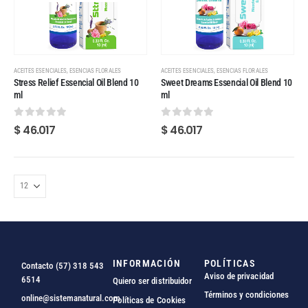
,
,
ACEITES ESENCIALES
ESENCIAS FLORALES
ACEITES ESENCIALES
ESENCIAS FLORALES
Stress Relief Essencial Oil Blend 10
Sweet Dreams Essencial Oil Blend 10
ml
ml
0
out of 5
0
out of 5
$
46.017
$
46.017
INFORMACIÓN
POLÍTICAS
Contacto (57) 318 543
Aviso de privacidad
6514
Quiero ser distribuidor
Términos y condiciones
online@sistemanatural.com
Políticas de Cookies