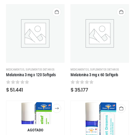
,
,
MEDICAMENTOS
SUPLEMENTOS DIETARIOS
MEDICAMENTOS
SUPLEMENTOS DIETARIOS
Melatonina 3 mg x 120 Softgels
Melatonina 3 mg x 60 Softgels
0
out of 5
0
out of 5
$
51.441
$
35.177
AGOTADO