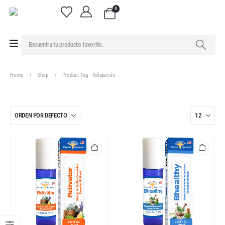
0
Home
Shop
Product Tag -
Relajación