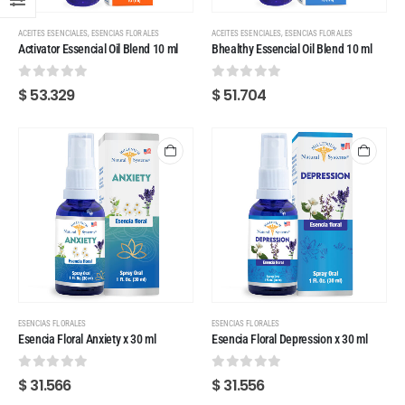
,
,
ACEITES ESENCIALES
ESENCIAS FLORALES
ACEITES ESENCIALES
ESENCIAS FLORALES
Activator Essencial Oil Blend 10 ml
Bhealthy Essencial Oil Blend 10 ml
0
out of 5
0
out of 5
$
53.329
$
51.704
ESENCIAS FLORALES
ESENCIAS FLORALES
Esencia Floral Anxiety x 30 ml
Esencia Floral Depression x 30 ml
0
out of 5
0
out of 5
$
31.566
$
31.556