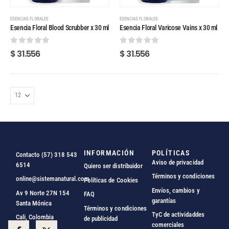
ESENCIAS FLORALES
ESENCIAS FLORALES
Esencia Floral Blood Scrubber x 30 ml
Esencia Floral Varicose Vains x 30 ml
0
out of 5
0
out of 5
$
31.556
$
31.556
INFORMACIÓN
POLÍTICAS
Contacto (57) 318 543
Aviso de privacidad
6514
Quiero ser distribuidor
Términos y condiciones
online@sistemanatural.com
Políticas de Cookies
Envíos, cambios y
Av 9 Norte 27N 154
FAQ
garantías
Santa Mónica
Términos y condiciones
TyC de actividaddes
Cali, Colombia
de publicidad
comerciales