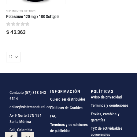
SUPLEMENTOS DIETARIOS
Potassium 120 mg x 100 Softgels
0
out of 5
$
42.363
INFORMACIÓN
POLÍTICAS
Contacto (57) 318 543
Aviso de privacidad
6514
Quiero ser distribuidor
Términos y condiciones
online@sistemanatural.com
Políticas de Cookies
Envíos, cambios y
Av 9 Norte 27N 154
FAQ
garantías
Santa Mónica
Términos y condiciones
TyC de actividaddes
Cali, Colombia
de publicidad
comerciales