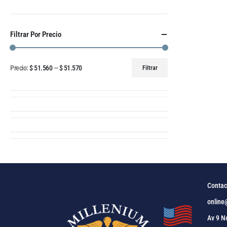
Filtrar Por Precio
Precio:
$ 51.560
—
$ 51.570
Filtrar
Contac
online
Av 9 N