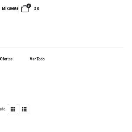
0
Mi cuenta
$
0
Ofertas
Ver Todo
tado