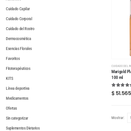
Cuidado Capilar
Cuidado Corporal
Cuidado del Rostro
Dermocosmética
Esencias Florales
Favoritos
CUIDADO DEL R
Fitoterapéuticos
Marigold Pl
100 ml
KITS
Línea deportiva
5.00
out
$
51.565
Medicamentos
Ofertas
Mostrar:
Sin categorizar
Suplementos Dietarios