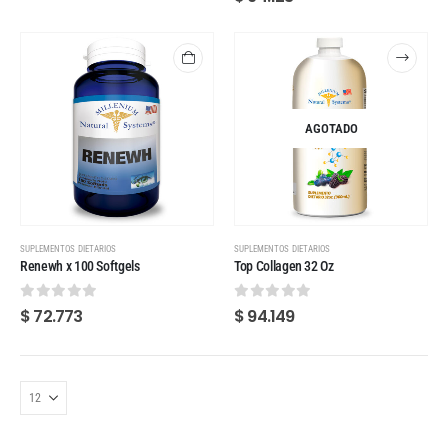
AGOTADO
SUPLEMENTOS DIETARIOS
SUPLEMENTOS DIETARIOS
Renewh x 100 Softgels
Top Collagen 32 Oz
0
out of 5
0
out of 5
$
72.773
$
94.149