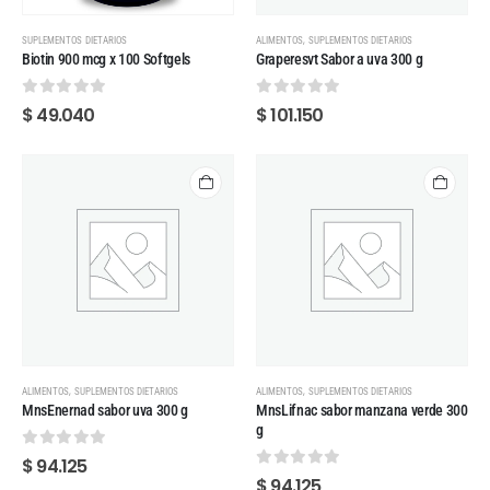
,
SUPLEMENTOS DIETARIOS
ALIMENTOS
SUPLEMENTOS DIETARIOS
Biotin 900 mcg x 100 Softgels
Graperesvt Sabor a uva 300 g
0
out of 5
0
out of 5
$
49.040
$
101.150
,
,
ALIMENTOS
SUPLEMENTOS DIETARIOS
ALIMENTOS
SUPLEMENTOS DIETARIOS
MnsEnernad sabor uva 300 g
MnsLifnac sabor manzana verde 300
g
0
out of 5
$
94.125
0
out of 5
$
94.125