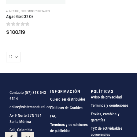
,
ALIMENTOS
SUPLEMENTOS DIETARIOS
Algae Gold 32 Oz
0
out of 5
$
100.119
INFORMACIÓN
POLÍTICAS
Contacto (57) 318 543
Aviso de privacidad
6514
Quiero ser distribuidor
Términos y condiciones
online@sistemanatural.com
Políticas de Cookies
Envíos, cambios y
Av 9 Norte 27N 154
FAQ
garantías
Santa Mónica
Términos y condiciones
TyC de actividaddes
Cali, Colombia
de publicidad
comerciales