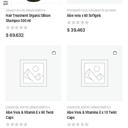
,
,
CUIDADO CAPILAR
DERMOCOSMÉTICA
FITOTERAPÉUTICOS
SUPLEMENTOS DIETARIOS
Hair Treatment Organic Silicon
Aloe vera x 60 Softgels
Shampoo 500 ml
0
out of 5
$
39.463
0
out of 5
$
69.632
,
,
CUIDADO DEL ROSTRO
DERMOCOSMÉTICA
CUIDADO DEL ROSTRO
DERMOCOSMÉTICA
Aloe Vera & Vitamin E x 60 Twist
Aloe Vera & Vitamina E x 10 Twist
Caps
Caps