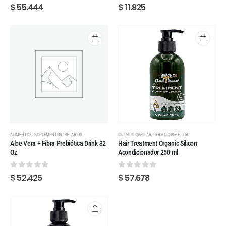
0
out of 5
0
out of 5
$
55.444
$
11.825
,
,
ALIMENTOS
SUPLEMENTOS DIETARIOS
CUIDADO CAPILAR
DERMOCOSMÉTICA
Aloe Vera + Fibra Prebiótica Drink 32
Hair Treatment Organic Silicon
Oz
Acondicionador 250 ml
0
out of 5
0
out of 5
$
52.425
$
57.678