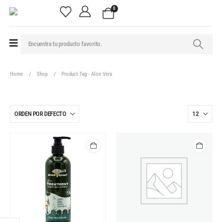
0
Home
Shop
Product Tag -
Aloe Vera