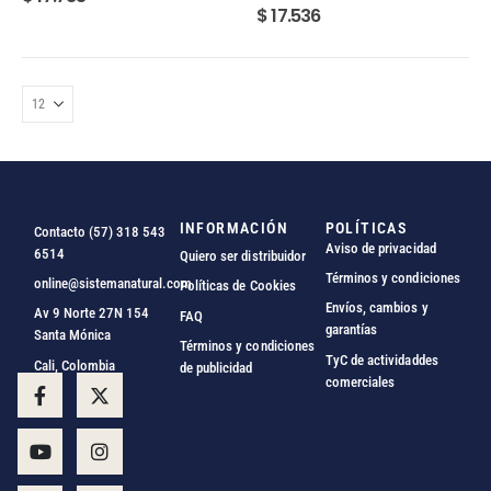
0
out of 5
$
17.536
INFORMACIÓN
POLÍTICAS
Contacto (57) 318 543
Aviso de privacidad
6514
Quiero ser distribuidor
Términos y condiciones
online@sistemanatural.com
Políticas de Cookies
Envíos, cambios y
Av 9 Norte 27N 154
FAQ
garantías
Santa Mónica
Términos y condiciones
TyC de actividaddes
Cali, Colombia
de publicidad
comerciales