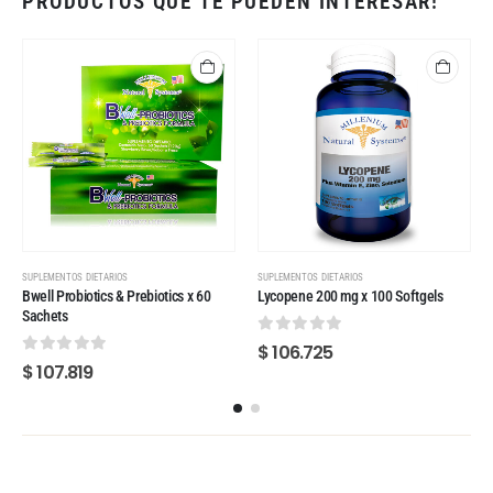
PRODUCTOS QUE TE PUEDEN INTERESAR!
SUPLEMENTOS DIETARIOS
SUPLEMENTOS DIETARIOS
Bwell Probiotics & Prebiotics x 60
Lycopene 200 mg x 100 Softgels
Sachets
0
out of 5
$
106.725
0
out of 5
$
107.819