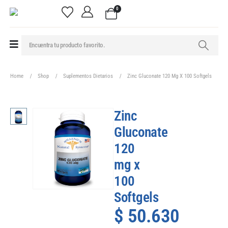
0
Home
Shop
Suplementos Dietarios
Zinc Gluconate 120 Mg X 100 Softgels
Zinc
Gluconate
120
mg x
100
Softgels
$
50.630