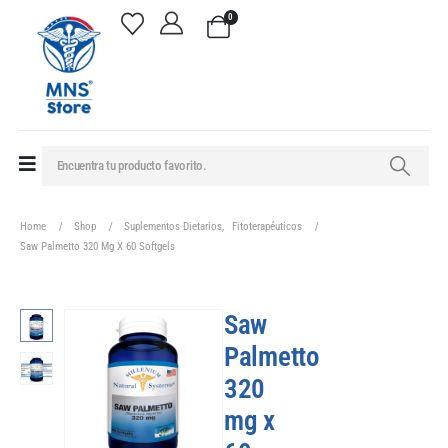
0
Home
Shop
Suplementos Dietarios
,
Fitoterapéuticos
Saw Palmetto 320 Mg X 60 Softgels
Saw
Palmetto
320
mg x