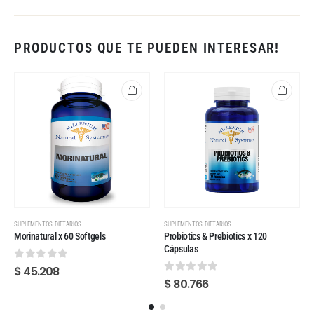
PRODUCTOS QUE TE PUEDEN INTERESAR!
SUPLEMENTOS DIETARIOS
SUPLEMENTOS DIETARIOS
Morinatural x 60 Softgels
Probiotics & Prebiotics x 120
Cápsulas
0
out of 5
$
45.208
0
out of 5
$
80.766