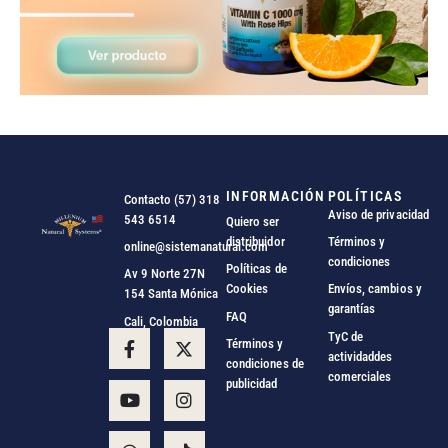
INFORMACIÓN
POLÍTICAS
Contacto (57) 318
Aviso de privacidad
543 6514
Quiero ser
distribuidor
Términos y
online@sistemanatural.com
condiciones
Políticas de
Av 9 Norte 27N
Cookies
Envíos, cambios y
154 Santa Mónica
garantías
FAQ
Cali, Colombia
TyC de
Términos y
actividaddes
condiciones de
comerciales
publicidad