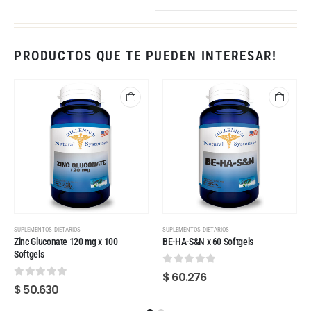
PRODUCTOS QUE TE PUEDEN INTERESAR!
SUPLEMENTOS DIETARIOS
SUPLEMENTOS DIETARIOS
Zinc Gluconate 120 mg x 100
BE-HA-S&N x 60 Softgels
Softgels
0
out of 5
$
60.276
0
out of 5
$
50.630