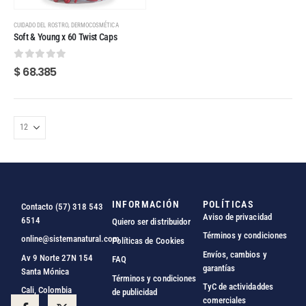
,
CUIDADO DEL ROSTRO
DERMOCOSMÉTICA
Soft & Young x 60 Twist Caps
0
out of 5
$
68.385
INFORMACIÓN
POLÍTICAS
Contacto (57) 318 543
Aviso de privacidad
6514
Quiero ser distribuidor
Términos y condiciones
online@sistemanatural.com
Políticas de Cookies
Envíos, cambios y
Av 9 Norte 27N 154
FAQ
garantías
Santa Mónica
Términos y condiciones
TyC de actividaddes
Cali, Colombia
de publicidad
comerciales