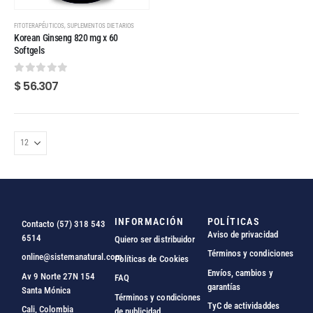
,
FITOTERAPÉUTICOS
SUPLEMENTOS DIETARIOS
Korean Ginseng 820 mg x 60
Softgels
0
out of 5
$
56.307
INFORMACIÓN
POLÍTICAS
Contacto (57) 318 543
Aviso de privacidad
6514
Quiero ser distribuidor
Términos y condiciones
online@sistemanatural.com
Políticas de Cookies
Envíos, cambios y
Av 9 Norte 27N 154
FAQ
garantías
Santa Mónica
Términos y condiciones
TyC de actividaddes
Cali, Colombia
de publicidad