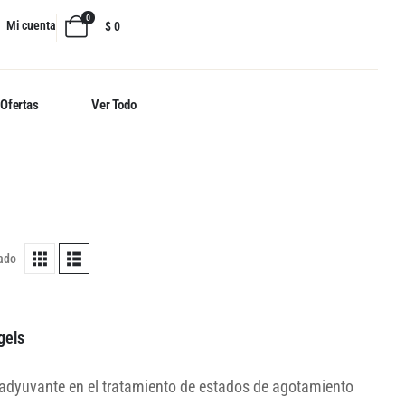
0
Mi cuenta
$
0
Ofertas
Ver Todo
tado
gels
adyuvante en el tratamiento de estados de agotamiento